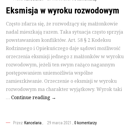
Eksmisja w wyroku rozwodowym
Często zdarza się, że rozwodzący się małżonkowie
nadal mieszkają razem. Taka sytuacja często sprzyja
powstawaniom konfliktów. Art. 58 § 2 Kodeksu
Rodzinnego i Opiekuńczego daje sądowi możliwość
orzeczenia eksmisji jednego z małżonków w wyroku
rozwodowym, jeżeli ten swym rażąco nagannym
postępowaniem uniemożliwia wspólne
zamieszkiwanie. Orzeczenie o eksmisji w wyroku
rozwodowym ma charakter wyjątkowy. Wyrok taki
…
Continue reading
Eksmisja w wyroku rozwodowym
→
Przez
Kancelaria
,
29 marca 2021
,
0 komentarzy