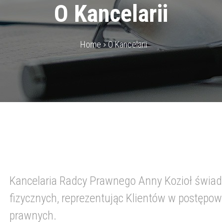
O Kancelarii
Home
O Kancelarii
Kancelaria Radcy Prawnego Anny Kozioł świad
fizycznych, reprezentując Klientów w postępo
prawnych.