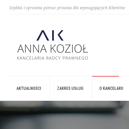
Szybka i sprawna pomoc prawna dla wymagających Klientów
AKTUALNOŚCI
ZAKRES USŁUG
O KANCELARII