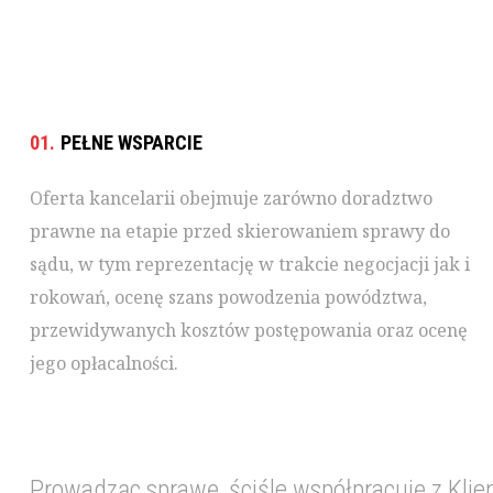
01.
PEŁNE WSPARCIE
Oferta kancelarii obejmuje zarówno doradztwo
prawne na etapie przed skierowaniem sprawy do
sądu, w tym reprezentację w trakcie negocjacji jak i
rokowań, ocenę szans powodzenia powództwa,
przewidywanych kosztów postępowania oraz ocenę
jego opłacalności.
Prowadząc sprawę, ściśle współpracuję z Klie