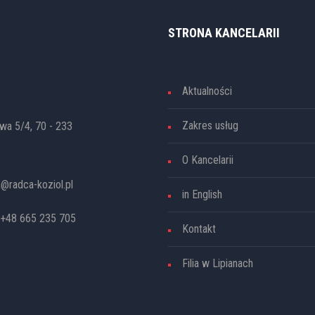
STRONA KANCELARII
Aktualności
Zakres usług
awa 5/4, 70 - 233
O Kancelarii
a@radca-koziol.pl
in English
 +48 665 235 705
Kontakt
Filia w Lipianach