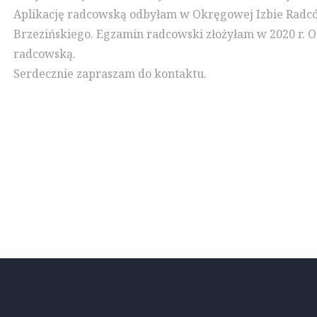
Aplikację radcowską odbyłam w Okręgowej Izbie Radców
Brzezińskiego. Egzamin radcowski złożyłam w 2020 r. O
radcowską.
Serdecznie zapraszam do kontaktu.