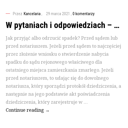
Przez
Kancelaria
,
29 marca 2021
,
0 komentarzy
W pytaniach i odpowiedziach – Spadek
Jak przyjąć albo odrzucić spadek? Przed sądem lub
przed notariuszem. Jeżeli przed sądem to najczęściej
przez złożenie wniosku o stwierdzenie nabycia
spadku do sądu rejonowego właściwego dla
ostatniego miejsca zamieszkania zmarłego. Jeżeli
przed notariuszem, to udając się do dowolnego
notariusza, który sporządzi protokół dziedziczenia, a
następnie na jego podstawie akt poświadczenia
dziedziczenia, który zarejestruje w …
Continue reading
W pytaniach i odpowiedziach – Spad
→