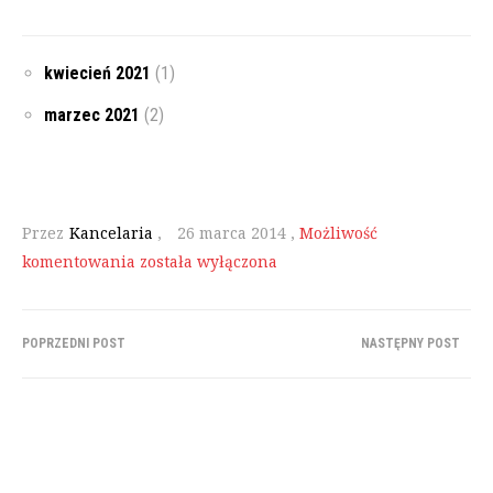
kwiecień 2021
(1)
marzec 2021
(2)
Przez
Kancelaria
,
26 marca 2014
,
Możliwość
komentowania
brand
została wyłączona
6
Post
POPRZEDNI POST
NASTĘPNY POST
navigation