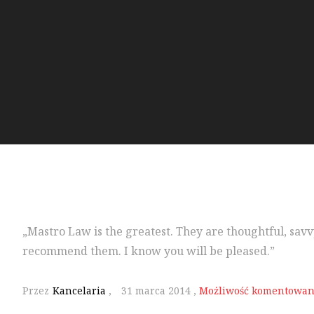
„Mastro Law is the greatest. They are thoughtful, savvy
recommend them. I know you will be pleased.”
Przez
Kancelaria
,
31 marca 2014
,
Możliwość komentowa