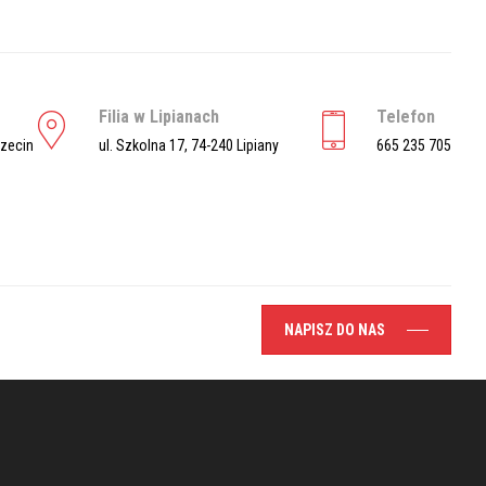
Filia w Lipianach
Telefon
czecin
ul. Szkolna 17, 74-240 Lipiany
665 235 705
NAPISZ DO NAS