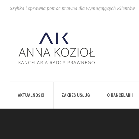
Szybka i sprawna pomoc prawna dla wymagających Klientów
AKTUALNOŚCI
ZAKRES USŁUG
O KANCELARII