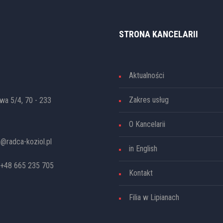
STRONA KANCELARII
Aktualności
Zakres usług
awa 5/4, 70 - 233
O Kancelarii
a@radca-koziol.pl
in English
 +48 665 235 705
Kontakt
Filia w Lipianach