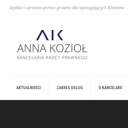
Szybka i sprawna pomoc prawna dla wymagających Klientów
AKTUALNOŚCI
ZAKRES USŁUG
O KANCELARII