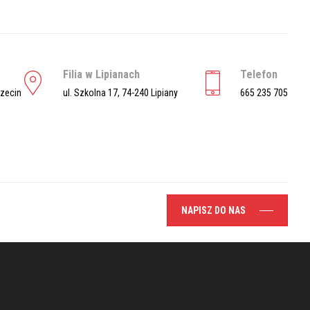
Filia w Lipianach
Telefon
czecin
ul. Szkolna 17, 74-240 Lipiany
665 235 705
NAPISZ DO NAS