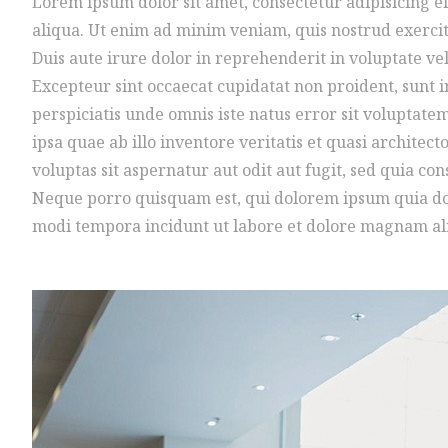
Lorem ipsum dolor sit amet, consectetur adipisicing e
aliqua. Ut enim ad minim veniam, quis nostrud exercit
Duis aute irure dolor in reprehenderit in voluptate veli
Excepteur sint occaecat cupidatat non proident, sunt in
perspiciatis unde omnis iste natus error sit volupt
ipsa quae ab illo inventore veritatis et quasi archite
voluptas sit aspernatur aut odit aut fugit, sed quia c
Neque porro quisquam est, qui dolorem ipsum quia dolo
modi tempora incidunt ut labore et dolore magnam a