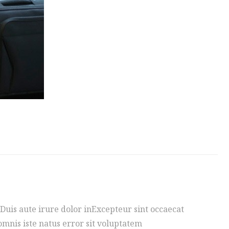
Duis aute irure dolor inExcepteur sint occaecat
omnis iste natus error sit voluptatem