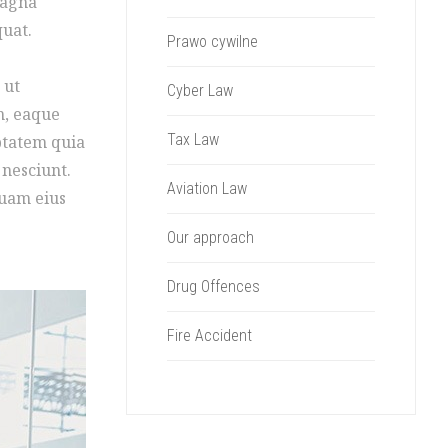
magna
quat.
Prawo cywilne
 ut
Cyber Law
m, eaque
Tax Law
uptatem quia
 nesciunt.
Aviation Law
quam eius
Our approach
Drug Offences
Fire Accident