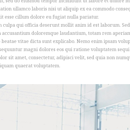
lit, sed do eiusmod tempor incididunt ut labore et dolore 
ation ullamco laboris nisi ut aliquip ex ea commodo conse
t esse cillum dolore eu fugiat nulla pariatur.
 culpa qui officia deserunt mollit anim id est laborum. Sed
atem accusantium doloremque laudantium, totam rem aperia
cto beatae vitae dicta sunt explicabo. Nemo enim ipsam vol
onsequuntur magni dolores eos qui ratione voluptatem sequi
r sit amet, consectetur, adipisci velit, sed quia non num
liquam quaerat voluptatem.