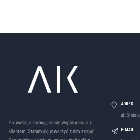
ADRES
ul. Stoisł
Prowadząc sprawę, ściśle współpracuję z
E-MAIL
Klientem. Staram się stworzyć z nim zespół.