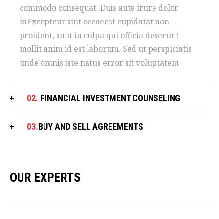
commodo consequat. Duis aute irure dolor
inExcepteur sint occaecat cupidatat non
proident, sunt in culpa qui officia deserunt
mollit anim id est laborum. Sed ut perspiciatis
unde omnis iste natus error sit voluptatem
02.
FINANCIAL INVESTMENT COUNSELING
03.
BUY AND SELL AGREEMENTS
OUR EXPERTS